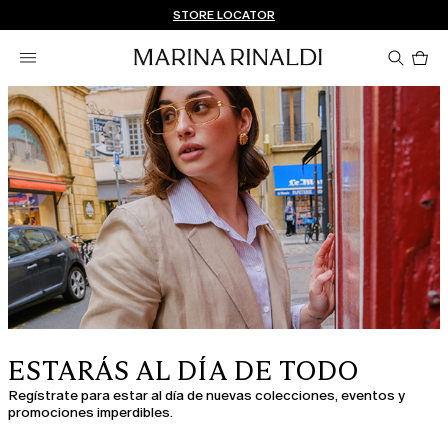
¿No tienes una cuenta? REGÍSTRATE AHORA
ENVÍO Y DEVOLUCIONES GRATUITOS
STORE LOCATOR
Pro
en
el
car
0
ESTARÁS AL DÍA DE TODO
Regístrate para estar al día de nuevas colecciones, eventos y
promociones imperdibles.