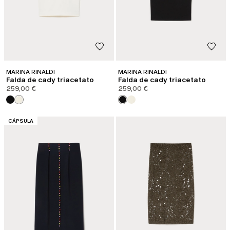
MARINA RINALDI
MARINA RINALDI
Falda de cady triacetato
Falda de cady triacetato
259,00 €
259,00 €
CATEGORÍA:
CÁPSULA