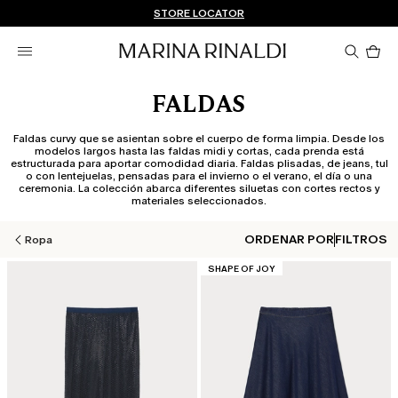
¿No tienes una cuenta? REGÍSTRATE AHORA
ENVÍO Y DEVOLUCIONES GRATUITOS
STORE LOCATOR
Pro
en
el
car
0
FALDAS
Faldas curvy que se asientan sobre el cuerpo de forma limpia. Desde los
modelos largos hasta las faldas midi y cortas, cada prenda está
estructurada para aportar comodidad diaria. Faldas plisadas, de jeans, tul
o con lentejuelas, pensadas para el invierno o el verano, el día o una
ceremonia. La colección abarca diferentes siluetas con cortes rectos y
materiales seleccionados.
ORDENAR POR
FILTROS
Ropa
CATEGORÍA:
SHAPE OF JOY