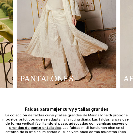
PANTALONES
A
Faldas para mujer curvy y tallas grandes
La colección de faldas curvy y tallas grandes de Marina Rinaldi propone
modelos prácticos que se adaptan a la rutina diaria. Las faldas largas caen
de forma vertical facilitando el paso, adecuadas con
camisas suaves
o
prendas de punto entalladas
. Las faldas midi funcionan bien en el
entorno de la oficina, mientras que las versiones cortas muestran líneas