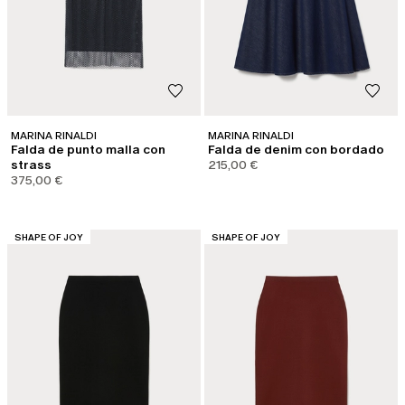
MARINA RINALDI
MARINA RINALDI
Falda de punto malla con
Falda de denim con bordado
strass
215,00 €
375,00 €
CATEGORÍA:
CATEGORÍA:
SHAPE OF JOY
SHAPE OF JOY