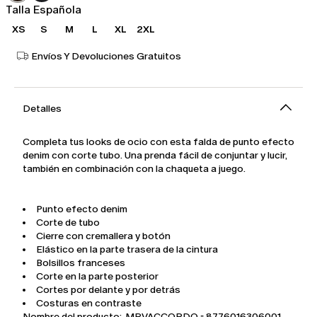
Talla Española
XS
S
M
L
XL
2XL
Envíos Y Devoluciones Gratuitos
Detalles
Completa tus looks de ocio con esta falda de punto efecto
denim con corte tubo. Una prenda fácil de conjuntar y lucir,
también en combinación con la chaqueta a juego.
Punto efecto denim
Corte de tubo
Cierre con cremallera y botón
Elástico en la parte trasera de la cintura
Bolsillos franceses
Corte en la parte posterior
Cortes por delante y por detrás
Costuras en contraste
Nombre del producto: MRVACCORDO - 8776016306001