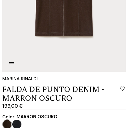
MARINA RINALDI
FALDA DE PUNTO DENIM -
MARRON OSCURO
199,00 €
Precio
actual
Color:
MARRON OSCURO
199,00
€