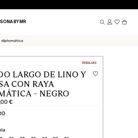
Produ
SONA BY MR
en
el
carrito
0
a diplomática
CATEGORÍA:
REBAJAS
DO LARGO DE LINO Y
SA CON RAYA
MÁTICA - NEGRO
,00 €
RO
ola