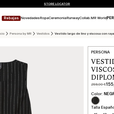
¿No tienes una cuenta? REGÍSTRATE AHORA
ENVÍO Y DEVOLUCIONES GRATUITOS
STORE LOCATOR
Novedades
Ropa
Ceremonia
Runway
Collab.
MR World
PER
Rebajas
icio
Persona by MR
Vestidos
Vestido largo de lino y viscosa con ray
PERSONA
VESTI
VISCO
DIPLO
155
259,00 €
Precio
Precio
original
actual
Color:
NEG
259,00
155,00
€
€
Talla Españ