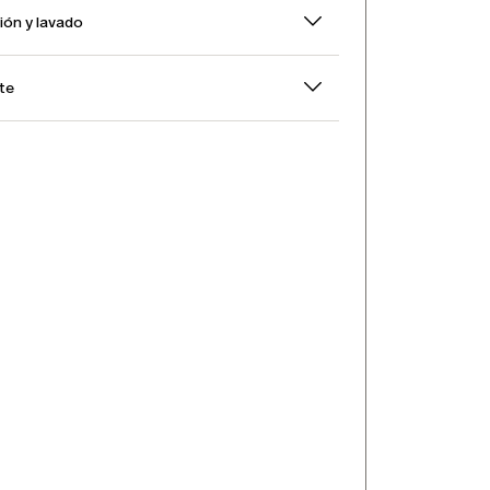
ón y lavado
rte