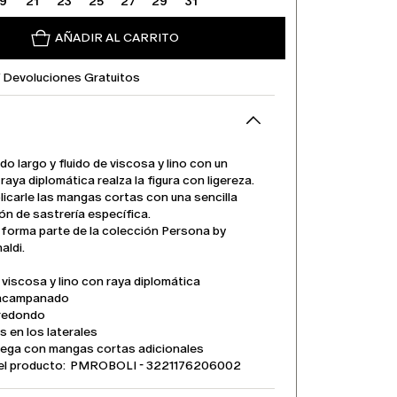
19
21
23
25
27
29
31
AÑADIR AL CARRITO
Y Devoluciones Gratuitos
do largo y fluido de viscosa y lino con un
raya diplomática realza la figura con ligereza.
icarle las mangas cortas con una sencilla
ón de sastrería específica.
 forma parte de la colección Persona by
aldi.
 viscosa y lino con raya diplomática
 acampanado
 redondo
os en los laterales
rega con mangas cortas adicionales
el producto: PMROBOLI - 3221176206002