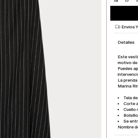
15
17
Envíos 
Detalles
Este vesti
motivo de 
Puedes apl
intervenci
La prenda
Marina Rin
Tela de
Corte
Cuello
Bolsill
Se ent
Nombre d