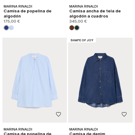
MARINA RINALDI
MARINA RINALDI
Camisa de popelina de
Camisa ancha de tela de
algodón
algodón a cuadros
175,00 €
345,00 €
CATEGORÍA:
SHAPE OF JOY
MARINA RINALDI
MARINA RINALDI
Camisa de popelina de
Camisa de denim