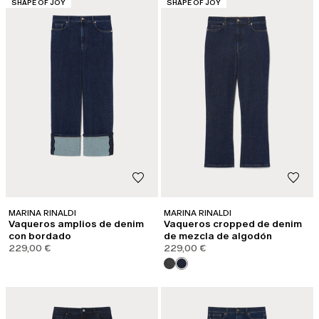
CATEGORÍA:
CATEGORÍA:
SHAPE OF JOY
SHAPE OF JOY
MARINA RINALDI
MARINA RINALDI
Vaqueros amplios de denim
Vaqueros cropped de denim
con bordado
de mezcla de algodón
229,00 €
229,00 €