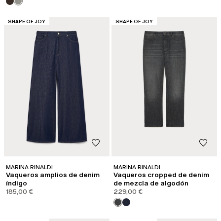
CATEGORÍA:
CATEGORÍA:
SHAPE OF JOY
SHAPE OF JOY
MARINA RINALDI
MARINA RINALDI
Vaqueros amplios de denim
Vaqueros cropped de denim
índigo
de mezcla de algodón
185,00 €
229,00 €