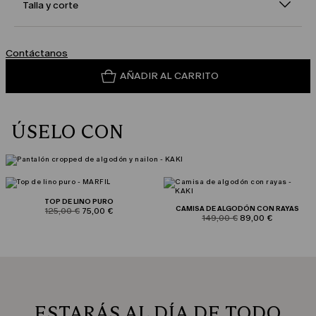
Talla y corte
Contáctanos
AÑADIR AL CARRITO
ÚSELO CON
TOP DE LINO PURO
CAMISA DE ALGODÓN CON RAYAS
product.price.original
product.price.sale
125,00 €
75,00 €
product.price.original
product.price.sale
149,00 €
89,00 €
ESTARÁS AL DÍA DE TODO