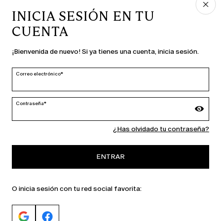
INICIA SESIÓN EN TU
CUENTA
PAÍS E IDIOMA
¡Bienvenida de nuevo! Si ya tienes una cuenta, inicia sesión.
España | es
cambiar
Correo electrónico*
Contraseña*
MARINA RINALDI
¿Has olvidado tu contraseña?
PERSONA
ENTRAR
O inicia sesión con tu red social favorita: