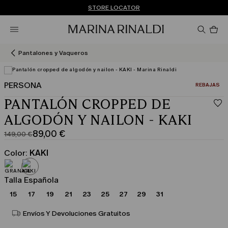
¿No tienes una cuenta? REGÍSTRATE AHORA
ENVÍO Y DEVOLUCIONES GRATUITOS
STORE LOCATOR
Pro
en
el
car
Pantalones y Vaqueros
0
PERSONA
CATEGORÍA:
REBAJAS
Ver en 3D
PANTALÓN CROPPED DE
ALGODÓN Y NAILON - KAKI
89,00 €
149,00 €
Precio
Precio
original
actual
Color:
KAKI
149,00
89,00
€
€
Talla Española
15
17
19
21
23
25
27
29
31
Envíos Y Devoluciones Gratuitos