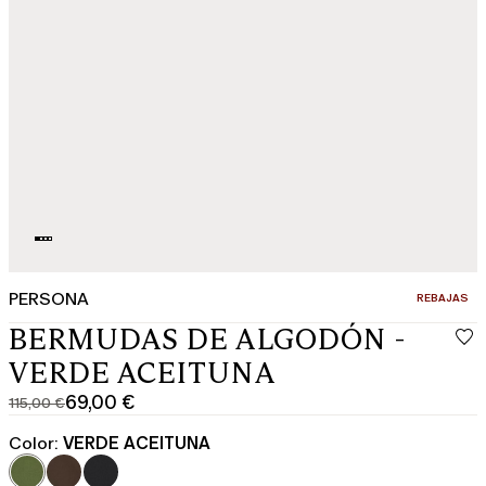
PERSONA
CATEGORÍA:
REBAJAS
BERMUDAS DE ALGODÓN -
VERDE ACEITUNA
69,00 €
115,00 €
Precio
Precio
original
actual
Color:
VERDE ACEITUNA
115,00
69,00
€
€