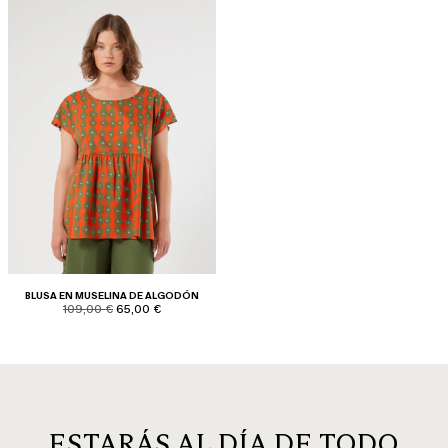
BLUSA EN MUSELINA DE ALGODÓN
product.price.original
product.price.sale
109,00 €
65,00 €
ESTARÁS AL DÍA DE TODO