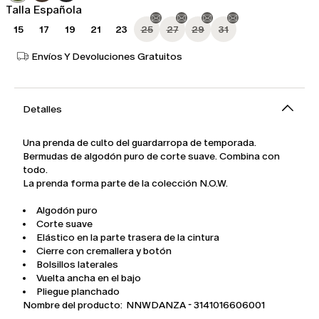
Talla Española
15
17
19
21
23
25
27
29
31
Envíos Y Devoluciones Gratuitos
Detalles
Una prenda de culto del guardarropa de temporada.
Bermudas de algodón puro de corte suave. Combina con
todo.
La prenda forma parte de la colección N.O.W.
Algodón puro
Corte suave
Elástico en la parte trasera de la cintura
Cierre con cremallera y botón
Bolsillos laterales
Vuelta ancha en el bajo
Pliegue planchado
Nombre del producto: NNWDANZA - 3141016606001