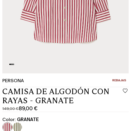
PERSONA
CATEGORÍA:
REBAJAS
CAMISA DE ALGODÓN CON
RAYAS - GRANATE
89,00 €
149,00 €
Precio
Precio
original
actual
Color:
GRANATE
149,00
89,00
€
€