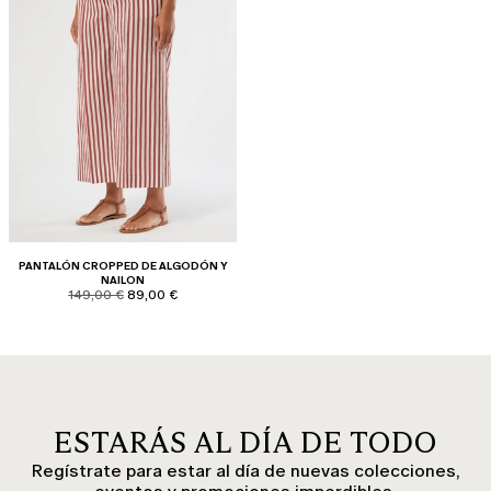
PANTALÓN CROPPED DE ALGODÓN Y
NAILON
product.price.original
product.price.sale
149,00 €
89,00 €
ESTARÁS AL DÍA DE TODO
Regístrate para estar al día de nuevas colecciones,