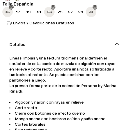
Talla Española
15
17
19
21
23
25
27
29
31
Envíos Y Devoluciones Gratuitos
Detalles
Líneas limpias y una textura tridimensional definen el
carácter de esta camisa de mezcla de algodón con rayas
en relieve y corte recto. Aportará una nota sofisticada a
tus looks al instante. Se puede combinar con los
pantalones a juego.
La prenda forma parte de la colección Persona by Marina
Rinaldi.
Algodón y nailon con rayas en relieve
Corte recto
Cierre con botones de efecto cuerno
Manga ancha con hombros caídos y puño ancho
Cortes laterales
Bajo redondeado