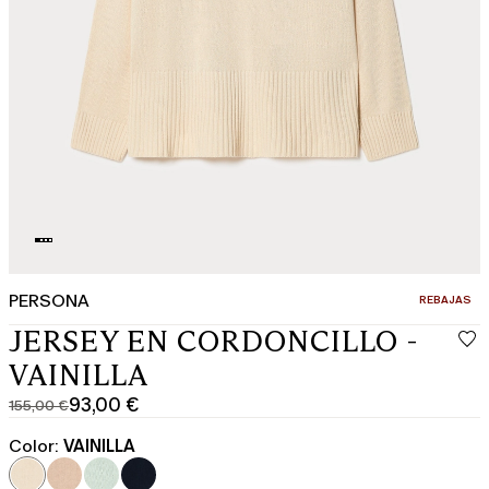
PERSONA
CATEGORÍA:
REBAJAS
JERSEY EN CORDONCILLO -
VAINILLA
93,00 €
155,00 €
Precio
Precio
original
actual
Color:
VAINILLA
155,00
93,00
€
€