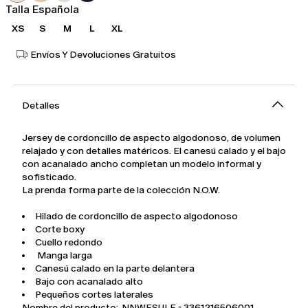
Talla Española
XS
S
M
L
XL
Envíos Y Devoluciones Gratuitos
Detalles
Jersey de cordoncillo de aspecto algodonoso, de volumen
relajado y con detalles matéricos. El canesú calado y el bajo
con acanalado ancho completan un modelo informal y
sofisticado.
La prenda forma parte de la colección N.O.W.
Hilado de cordoncillo de aspecto algodonoso
Corte boxy
Cuello redondo
Manga larga
Canesú calado en la parte delantera
Bajo con acanalado alto
Pequeños cortes laterales
Nombre del producto: NNWESULE - 3361216506001