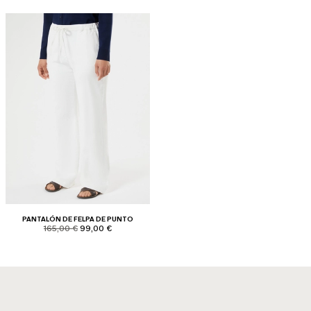
PANTALÓN DE FELPA DE PUNTO
product.price.original
product.price.sale
165,00 €
99,00 €