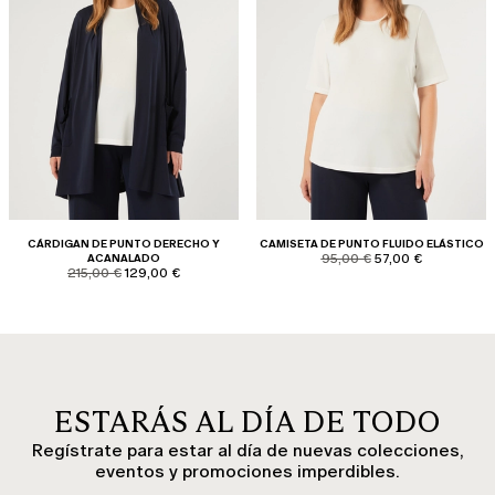
CÁRDIGAN DE PUNTO DERECHO Y
CAMISETA DE PUNTO FLUIDO ELÁSTICO
product.price.original
product.price.sale
ACANALADO
95,00 €
57,00 €
product.price.original
product.price.sale
215,00 €
129,00 €
ESTARÁS AL DÍA DE TODO
Regístrate para estar al día de nuevas colecciones,
eventos y promociones imperdibles.