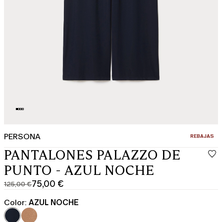
PERSONA
CATEGORÍA:
REBAJAS
PANTALONES PALAZZO DE
PUNTO - AZUL NOCHE
75,00 €
125,00 €
Precio
Precio
original
actual
Color:
AZUL NOCHE
125,00
75,00
€
€