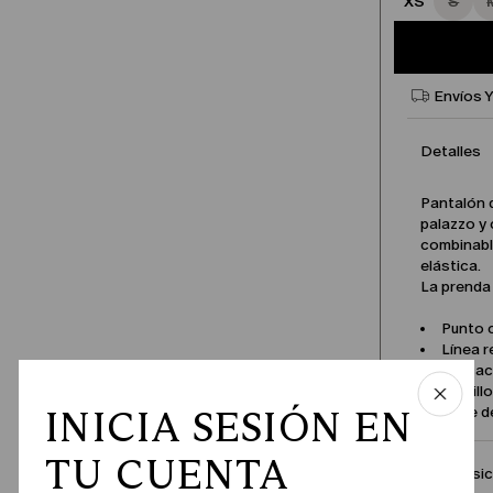
XS
S
Envíos 
Detalles
Pantalón 
palazzo y
combinable
elástica.
La prenda 
Punto 
Línea r
Aplicac
Bolsill
INICIA SESIÓN EN
Nombre d
TU CUENTA
Composici