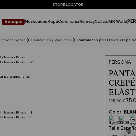
¿No tienes una cuenta? REGÍSTRATE AHORA
ENVÍO Y DEVOLUCIONES GRATUITOS
STORE LOCATOR
Novedades
Ropa
Ceremonia
Runway
Collab.
MR World
PER
Rebajas
Persona by MR
Pantalones y Vaqueros
Pantalones palazzo de crepé de
PERSONA
PANTA
te para ampliarla.
CREPÉ
ELÁST
75,
125,00 €
Precio
Precio
original
actual
Color:
BLA
125,00
75,00
€
€
Talla Españ