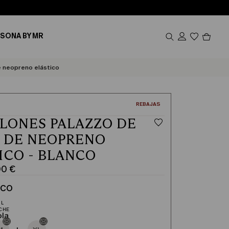
Produ
SONA BY MR
en
el
carrito
0
 neopreno elástico
CATEGORÍA:
REBAJAS
LONES PALAZZO DE
 DE NEOPRENO
ICO - BLANCO
00 €
NCO
ola