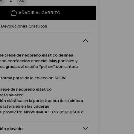
M
L
XL
AÑADIR AL CARRITO
Y Devoluciones Gratuitos
de crepé de neopreno elástico de línea
 con confección esencial. Muy ponibles y
s gracias al diseño “pull on” con cintura
forma parte de la colección N.O.W.
crepé de neopreno elástico
ecta palazzo
ión elástica en la parte trasera de la cintura
os laterales en las caderas
el producto: NNWBIMBA - 3781056506002
ón y lavado