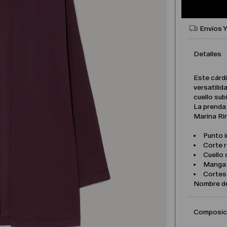
Envíos 
Detalles
Este cárdi
versatilid
cuello sub
La prenda
Marina Rin
Punto i
Corte 
Cuello 
Manga 
Cortes 
Nombre d
Composici