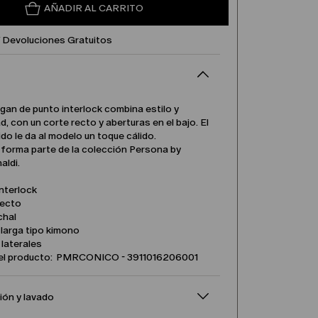
AÑADIR AL CARRITO
Y Devoluciones Gratuitos
gan de punto interlock combina estilo y
ad, con un corte recto y aberturas en el bajo. El
ido le da al modelo un toque cálido.
 forma parte de la colección Persona by
aldi.
nterlock
recto
chal
larga tipo kimono
laterales
el producto: PMRCONICO - 3911016206001
ón y lavado