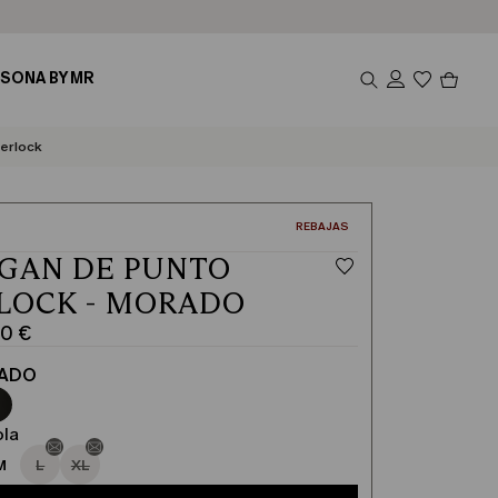
Produ
SONA BY MR
en
el
carrito
0
erlock
CATEGORÍA:
REBAJAS
GAN DE PUNTO
LOCK - MORADO
00 €
ADO
ola
M
L
XL