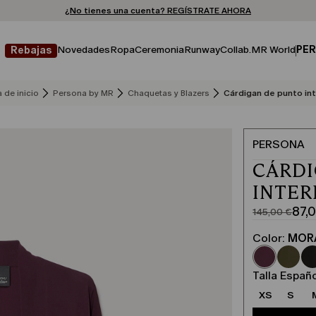
¿No tienes una cuenta? REGÍSTRATE AHORA
ENVÍO Y DEVOLUCIONES GRATUITOS
STORE LOCATOR
Novedades
Ropa
Ceremonia
Runway
Collab.
MR World
PER
Rebajas
 de inicio
Persona by MR
Chaquetas y Blazers
Cárdigan de punto int
PERSONA
CÁRDI
INTER
87,
145,00 €
Precio
Precio
original
actual
Color:
MOR
145,00
87,00
€
€
Talla Españ
XS
S