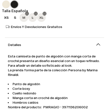
145,00
87,00
€
€
Talla Española
XS
S
M
L
XL
Envíos Y Devoluciones Gratuitos
Detalles
Esta camiseta de punto de algodón con manga corta de
croché presenta un diseño esencial con un toque refinado.
Para añadir un detalle sofisticado al look.
La prenda forma parte de la colección Persona by Marina
Rinaldi.
Punto de algodón
Corte boxy
Cuello redondo
Manga corta en croché de algodón
Hombros caídos
Nombre del producto: PMRAGIO - 3971136206002