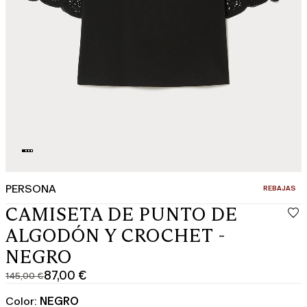
PERSONA
CATEGORÍA:
REBAJAS
CAMISETA DE PUNTO DE
ALGODÓN Y CROCHET -
NEGRO
87,00 €
145,00 €
Precio
Precio
original
actual
Color:
NEGRO