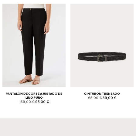
PANTALÓN DE CORTE AJUSTADO DE
CINTURÓN TRENZADO
product.price.original
product.price.sale
LINO PURO
65,00 €
39,00 €
product.price.original
product.price.sale
159,00 €
95,00 €