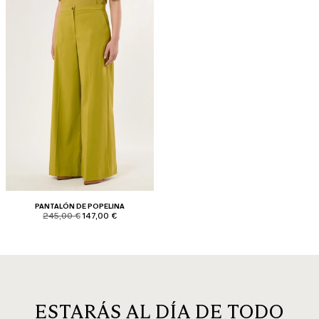
PANTALÓN DE POPELINA
product.price.original
product.price.sale
245,00 €
147,00 €
ESTARÁS AL DÍA DE TODO