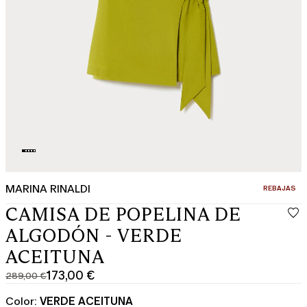
MARINA RINALDI
CATEGORÍA:
REBAJAS
CAMISA DE POPELINA DE
ALGODÓN - VERDE
ACEITUNA
173,00 €
289,00 €
Precio
Precio
original
actual
Color:
VERDE ACEITUNA