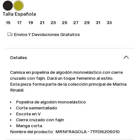
289,00
173,00
€
€
Talla Española
15
17
19
21
23
25
27
29
31
33
Envíos Y Devoluciones Gratuitos
Detalles
Camisa en popelina de algodón monoelástico con cierre
cruzado con fajín. Dará un toque femenino al estilo.
Esta pieza forma parte de la colección principal de Marina
Rinaldi.
Popelina de algodón monoelástico
Corte semientallado
Escote en V
Cierre cruzado con fajín
Manga corta
Nombre del producto: MRNFRAGOLA - 7111136206010