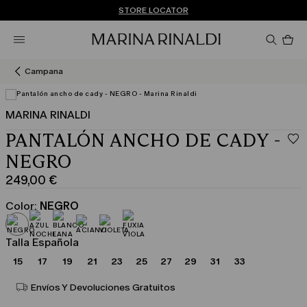
¿No tienes una cuenta? REGÍSTRATE AHORA
ENVÍO Y DEVOLUCIONES GRATUITOS
STORE LOCATOR
Pro
en
el
car
Campana
0
MARINA RINALDI
PANTALÓN ANCHO DE CADY -
NEGRO
249,00 €
Precio
actual
Color:
NEGRO
249,00
€
Talla Española
15
17
19
21
23
25
27
29
31
33
Envíos Y Devoluciones Gratuitos