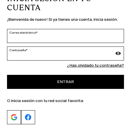
CUENTA
PAÍS E IDIOMA
¡Bienvenida de nuevo! Si ya tienes una cuenta, inicia sesión.
España | es
cambiar
Correo electrónico*
Contraseña*
MARINA RINALDI
¿Has olvidado tu contraseña?
PERSONA
ENTRAR
O inicia sesión con tu red social favorita: