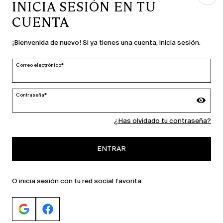
INICIA SESIÓN EN TU
CUENTA
PAÍS E IDIOMA
¡Bienvenida de nuevo! Si ya tienes una cuenta, inicia sesión.
España | es
cambiar
Correo electrónico*
Contraseña*
MARINA RINALDI
¿Has olvidado tu contraseña?
PERSONA
ENTRAR
O inicia sesión con tu red social favorita: