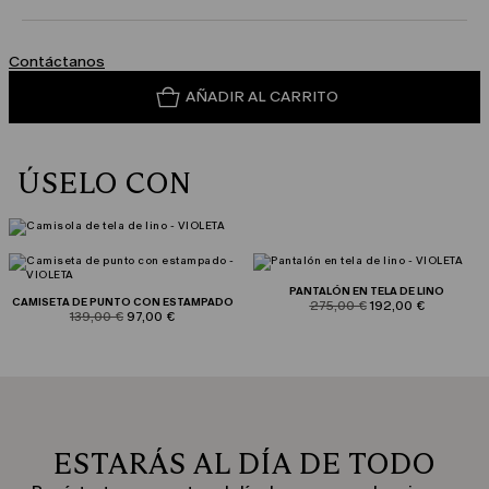
Contáctanos
AÑADIR AL CARRITO
ÚSELO CON
PANTALÓN EN TELA DE LINO
CAMISETA DE PUNTO CON ESTAMPADO
product.price.original
product.price.sale
275,00 €
192,00 €
product.price.original
product.price.sale
139,00 €
97,00 €
ESTARÁS AL DÍA DE TODO