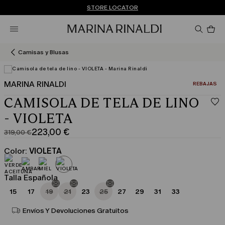
¿No tienes una cuenta? REGÍSTRATE AHORA
ENVÍO Y DEVOLUCIONES GRATUITOS
STORE LOCATOR
Pro
en
el
car
Camisas y Blusas
0
MARINA RINALDI
CATEGORÍA:
REBAJAS
CAMISOLA DE TELA DE LINO
- VIOLETA
223,00 €
319,00 €
Precio
Precio
original
actual
Color:
VIOLETA
319,00
223,00
€
€
Talla Española
15
17
19
21
23
25
27
29
31
33
Envíos Y Devoluciones Gratuitos