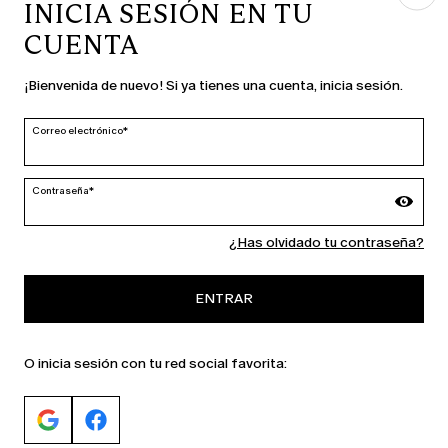
INICIA SESIÓN EN TU
CUENTA
PAÍS E IDIOMA
¡Bienvenida de nuevo! Si ya tienes una cuenta, inicia sesión.
España | es
cambiar
Correo electrónico*
Contraseña*
MARINA RINALDI
¿Has olvidado tu contraseña?
PERSONA
ENTRAR
O inicia sesión con tu red social favorita: