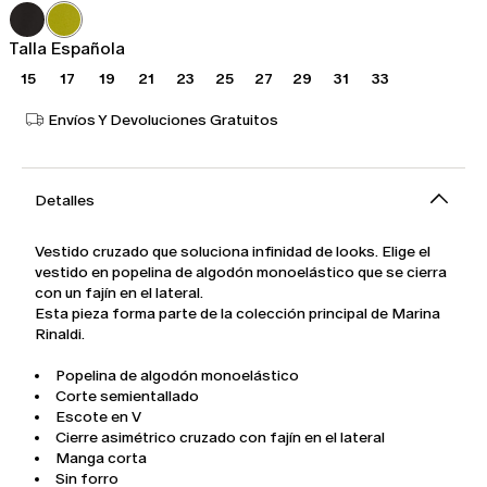
389,00
233,00
€
€
Talla Española
15
17
19
21
23
25
27
29
31
33
Envíos Y Devoluciones Gratuitos
Detalles
Vestido cruzado que soluciona infinidad de looks. Elige el
vestido en popelina de algodón monoelástico que se cierra
con un fajín en el lateral.
Esta pieza forma parte de la colección principal de Marina
Rinaldi.
Popelina de algodón monoelástico
Corte semientallado
Escote en V
Cierre asimétrico cruzado con fajín en el lateral
Manga corta
Sin forro