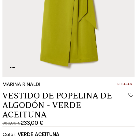
MARINA RINALDI
CATEGORÍA:
REBAJAS
VESTIDO DE POPELINA DE
ALGODÓN - VERDE
ACEITUNA
233,00 €
389,00 €
Precio
Precio
original
actual
Color:
VERDE ACEITUNA