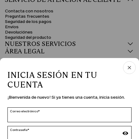
Contacta con nosotros
Preguntas frecuentes
Seguridad de los pagos
Envíos
Devoluciónes
Seguridad del producto
NUESTROS SERVICIOS
ÁREA LEGAL
INICIA SESIÓN EN TU
CUENTA
PAÍS E IDIOMA
¡Bienvenida de nuevo! Si ya tienes una cuenta, inicia sesión.
España | es
cambiar
Correo electrónico*
Contraseña*
MARINA RINALDI