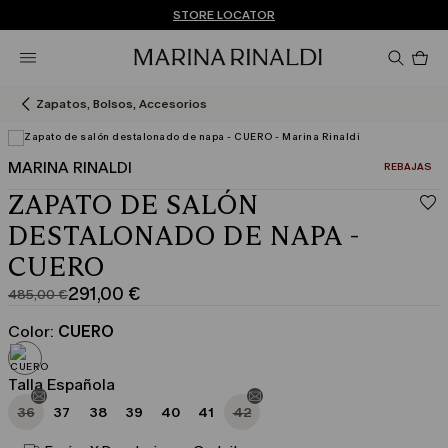
¿No tienes una cuenta? REGÍSTRATE AHORA
ENVÍO Y DEVOLUCIONES GRATUITOS
STORE LOCATOR
Pro
en
el
car
Zapatos, Bolsos, Accesorios
0
MARINA RINALDI
CATEGORÍA:
REBAJAS
ZAPATO DE SALÓN
DESTALONADO DE NAPA -
CUERO
291,00 €
485,00 €
Precio
Precio
original
actual
Color:
CUERO
485,00
291,00
€
€
Talla Española
36
37
38
39
40
41
42