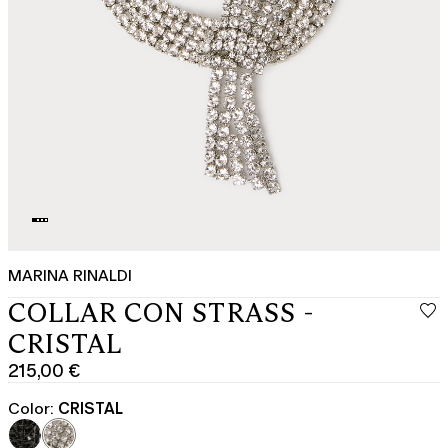
MARINA RINALDI
COLLAR CON STRASS -
CRISTAL
215,00 €
Precio
actual
Color:
CRISTAL
215,00
€