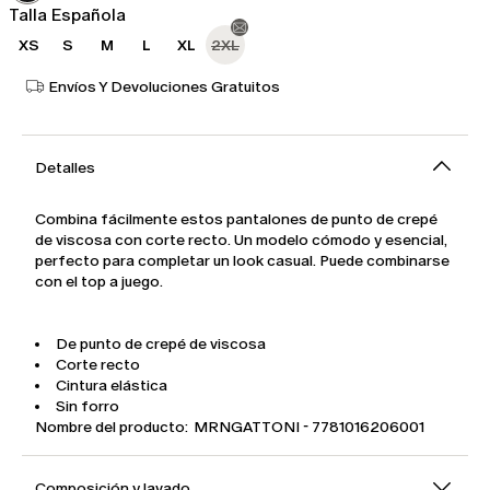
Talla Española
XS
S
M
L
XL
2XL
Envíos Y Devoluciones Gratuitos
Detalles
Combina fácilmente estos pantalones de punto de crepé
de viscosa con corte recto. Un modelo cómodo y esencial,
perfecto para completar un look casual. Puede combinarse
con el top a juego.
De punto de crepé de viscosa
Corte recto
Cintura elástica
Sin forro
Nombre del producto: MRNGATTONI - 7781016206001
Composición y lavado