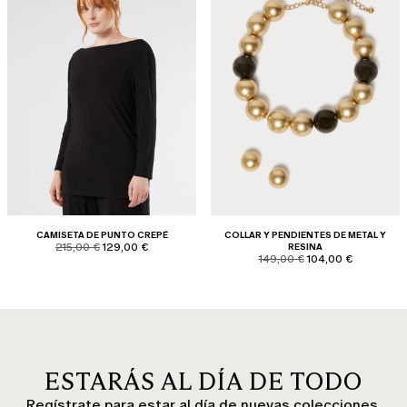
CAMISETA DE PUNTO CREPÉ
COLLAR Y PENDIENTES DE METAL Y
product.price.original
product.price.sale
215,00 €
129,00 €
RESINA
product.price.original
product.price.sale
149,00 €
104,00 €
ESTARÁS AL DÍA DE TODO
Regístrate para estar al día de nuevas colecciones,