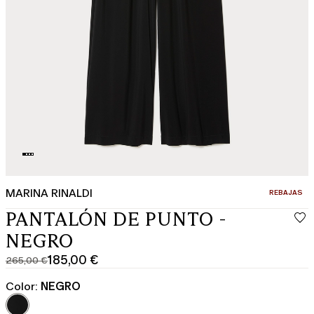
MARINA RINALDI
CATEGORÍA:
REBAJAS
PANTALÓN DE PUNTO -
NEGRO
185,00 €
265,00 €
Precio
Precio
original
actual
Color:
NEGRO
265,00
185,00
€
€