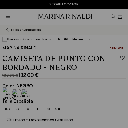
¿No tienes una cuenta? REGÍSTRATE AHORA
ENVÍO Y DEVOLUCIONES GRATUITOS
STORE LOCATOR
Pro
en
el
car
Tops y Camisetas
0
MARINA RINALDI
CATEGORÍA:
REBAJAS
CAMISETA DE PUNTO CON
BORDADO - NEGRO
132,00 €
189,00 €
Precio
Precio
original
actual
Color:
NEGRO
189,00
132,00
€
€
Talla Española
XS
S
M
L
XL
2XL
Envíos Y Devoluciones Gratuitos