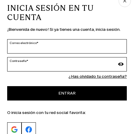
INICIA SESIÓN EN TU
CUENTA
PAÍS E IDIOMA
¡Bienvenida de nuevo! Si ya tienes una cuenta, inicia sesión.
España | es
cambiar
Correo electrónico*
Contraseña*
MARINA RINALDI
¿Has olvidado tu contraseña?
PERSONA
ENTRAR
O inicia sesión con tu red social favorita: