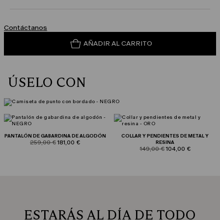
Contáctanos
AÑADIR AL CARRITO
ÚSELO CON
PANTALÓN DE GABARDINA DE ALGODÓN
COLLAR Y PENDIENTES DE METAL Y
product.price.original
product.price.sale
259,00 €
181,00 €
RESINA
product.price.original
product.price.sale
149,00 €
104,00 €
ESTARÁS AL DÍA DE TODO