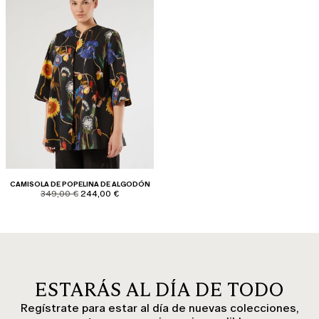
CAMISOLA DE POPELINA DE ALGODÓN
product.price.original
product.price.sale
349,00 €
244,00 €
ESTARÁS AL DÍA DE TODO
Regístrate para estar al día de nuevas colecciones,