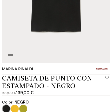
MARINA RINALDI
CATEGORÍA:
REBAJAS
CAMISETA DE PUNTO CON
ESTAMPADO - NEGRO
139,00 €
199,00 €
Precio
Precio
original
actual
Color:
NEGRO
199,00
139,00
€
€