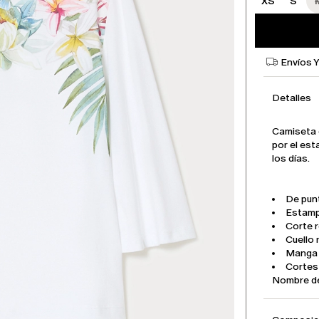
XS
S
Envíos 
Detalles
Camiseta 
por el est
los días.
De pun
Estamp
Corte 
Cuello
Manga 
Cortes 
Nombre d