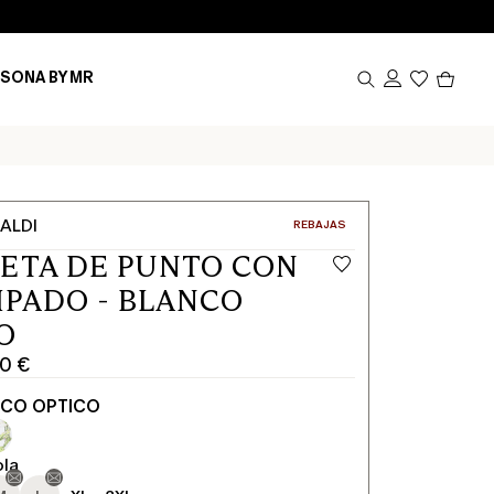
Produ
SONA BY MR
en
el
carrito
0
ALDI
CATEGORÍA:
REBAJAS
ETA DE PUNTO CON
PADO - BLANCO
O
00 €
NCO OPTICO
ola