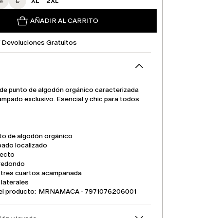
M
L
XL
2XL
AÑADIR AL CARRITO
Y Devoluciones Gratuitos
de punto de algodón orgánico caracterizada
ampado exclusivo. Esencial y chic para todos
to de algodón orgánico
ado localizado
recto
 redondo
tres cuartos acampanada
laterales
el producto: MRNAMACA - 7971076206001