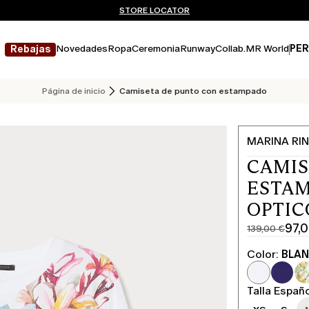
¿No tienes una cuenta? REGÍSTRATE AHORA
ENVÍO Y DEVOLUCIONES GRATUITOS
STORE LOCATOR
Novedades
Ropa
Ceremonia
Runway
Collab.
MR World
PER
Rebajas
Página de inicio
Camiseta de punto con estampado
MARINA RIN
CAMIS
ESTAM
OPTIC
97,
139,00 €
Precio
Precio
original
actual
Color:
BLA
139,00
97,00
€
€
Talla Españ