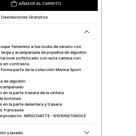
AÑADIR AL CARRITO
Y Devoluciones Gratuitos
toque femenino a tus looks de verano con
a larga y acampanada de popelina de algodón.
otal look sofisticado con esta camisa con
 en contraste.
 forma parte de la colección Marina Sport.
na de algodón
 acampanado
o en la parte trasera de la cintura
 de botones
s en la parte delantera y trasera
os franceses
el producto: MRSOVATTE - 8101056706002
ón y lavado