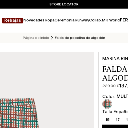
¿No tienes una cuenta? REGÍSTRATE AHORA
ENVÍO Y DEVOLUCIONES GRATUITOS
STORE LOCATOR
Novedades
Ropa
Ceremonia
Runway
Collab.
MR World
PER
Rebajas
Página de inicio
Falda de popelina de algodón
MARINA RIN
FALDA
ALGOD
137
229,00 €
Precio
Precio
original
actual
Color:
MUL
229,00
137,00
€
€
Talla Españ
15
17