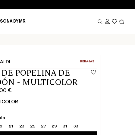
Produ
SONA BY MR
en
el
carrito
0
ALDI
CATEGORÍA:
REBAJAS
 DE POPELINA DE
ÓN - MULTICOLOR
,00 €
TICOLOR
ola
19
21
23
25
27
29
31
33