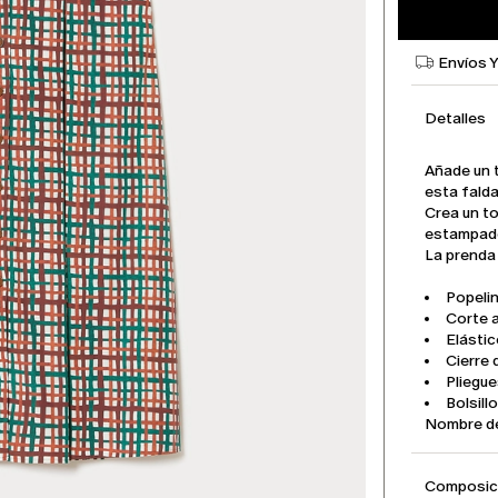
Envíos 
Detalles
Añade un 
esta fald
Crea un t
estampado
La prenda
Popeli
Corte
Elástic
Cierre
Pliegue
Bolsill
Nombre d
Composici