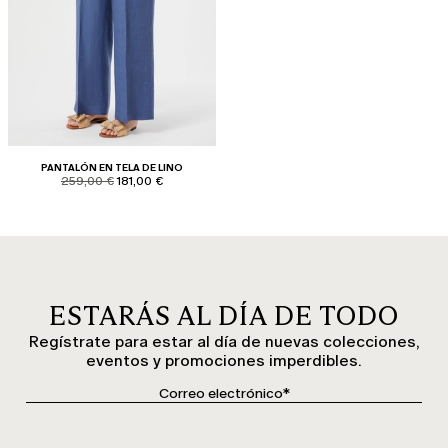
PANTALÓN EN TELA DE LINO
product.price.original
product.price.sale
259,00 €
181,00 €
ESTARÁS AL DÍA DE TODO
Regístrate para estar al día de nuevas colecciones,
eventos y promociones imperdibles.