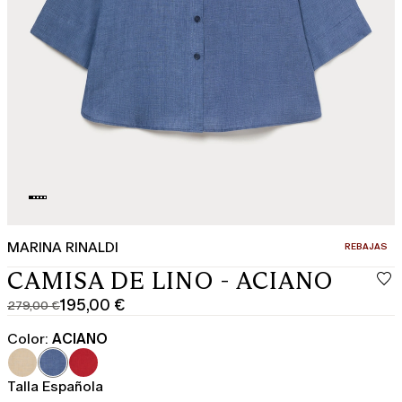
MARINA RINALDI
CATEGORÍA:
REBAJAS
CAMISA DE LINO - ACIANO
195,00 €
279,00 €
Precio
Precio
original
actual
Color:
ACIANO
279,00
195,00
€
€
Talla Española