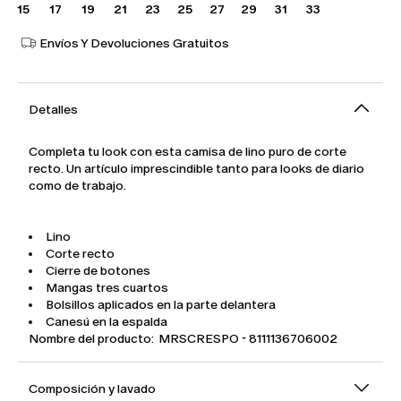
15
17
19
21
23
25
27
29
31
33
Envíos Y Devoluciones Gratuitos
Detalles
Completa tu look con esta camisa de lino puro de corte
recto. Un artículo imprescindible tanto para looks de diario
como de trabajo.
Lino
Corte recto
Cierre de botones
Mangas tres cuartos
Bolsillos aplicados en la parte delantera
Canesú en la espalda
Nombre del producto: MRSCRESPO - 8111136706002
Composición y lavado