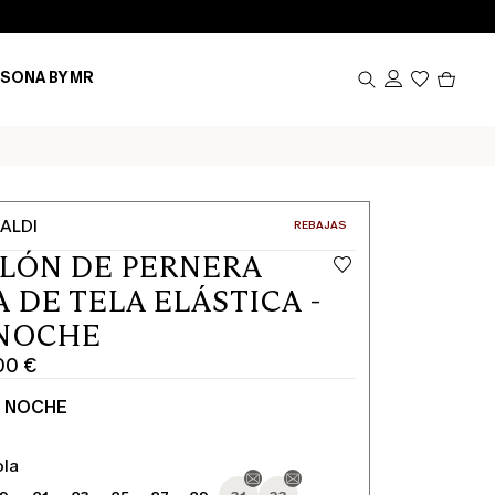
Produ
SONA BY MR
en
el
carrito
0
ALDI
CATEGORÍA:
REBAJAS
LÓN DE PERNERA
 DE TELA ELÁSTICA -
 NOCHE
,00 €
L NOCHE
ola