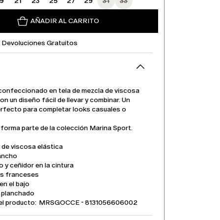
19
21
23
25
27
29
31
33
AÑADIR AL CARRITO
Y Devoluciones Gratuitos
confeccionado en tela de mezcla de viscosa
con un diseño fácil de llevar y combinar. Un
rfecto para completar looks casuales o
 forma parte de la colección Marina Sport.
 de viscosa elástica
ancho
o y ceñidor en la cintura
os franceses
en el bajo
e planchado
el producto: MRSGOCCE - 8131056606002