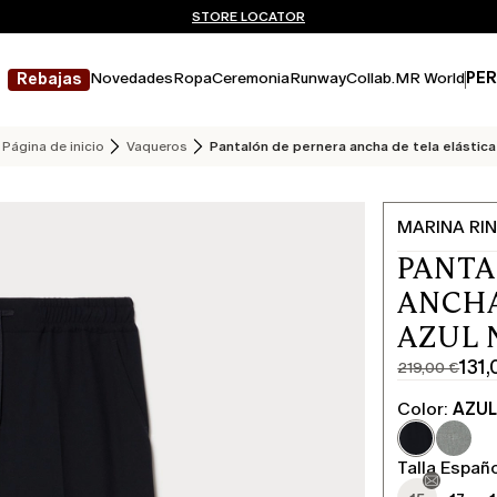
¿No tienes una cuenta? REGÍSTRATE AHORA
ENVÍO Y DEVOLUCIONES GRATUITOS
STORE LOCATOR
Novedades
Ropa
Ceremonia
Runway
Collab.
MR World
PER
Rebajas
Página de inicio
Vaqueros
Pantalón de pernera ancha de tela elástica
MARINA RIN
PANTA
ANCHA
AZUL
131
219,00 €
Precio
Precio
original
actual
Color:
AZU
219,00
131,00
€
€
Talla Españ