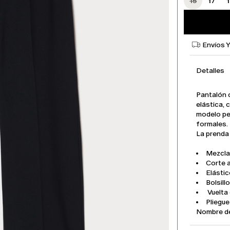
15
17
Envíos 
Detalles
Pantalón 
elástica, 
modelo pe
formales.
La prenda
Mezcla
Corte 
Elástic
Bolsill
Vuelta 
Pliegu
Nombre d