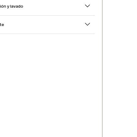
ón y lavado
rte