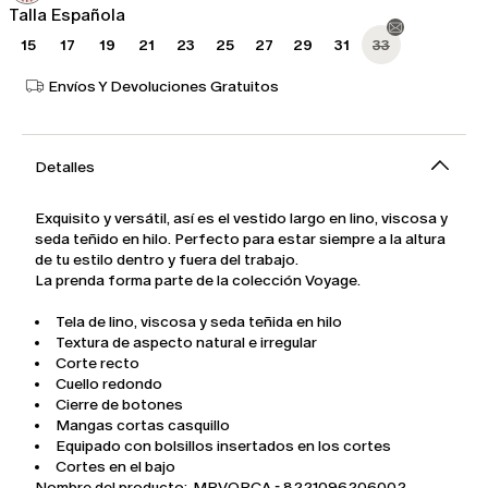
Talla Española
15
17
19
21
23
25
27
29
31
33
Envíos Y Devoluciones Gratuitos
Detalles
Exquisito y versátil, así es el vestido largo en lino, viscosa y
seda teñido en hilo. Perfecto para estar siempre a la altura
de tu estilo dentro y fuera del trabajo.
La prenda forma parte de la colección Voyage.
Tela de lino, viscosa y seda teñida en hilo
Textura de aspecto natural e irregular
Corte recto
Cuello redondo
Cierre de botones
Mangas cortas casquillo
Equipado con bolsillos insertados en los cortes
Cortes en el bajo
Nombre del producto: MRVORCA - 8221096206002