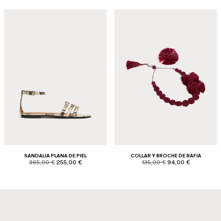
SANDALIA PLANA DE PIEL
COLLAR Y BROCHE DE RAFIA
product.price.original
product.price.sale
product.price.original
product.price.sale
365,00 €
255,00 €
135,00 €
94,00 €