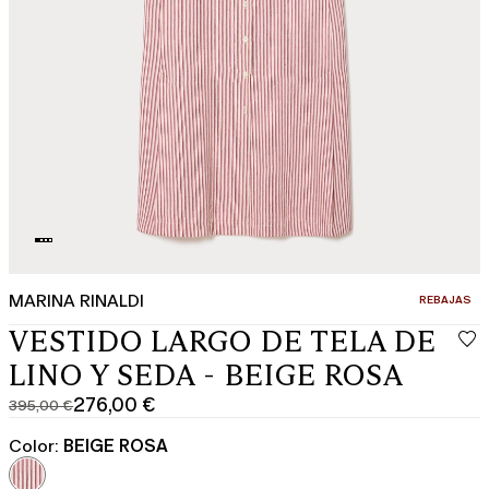
MARINA RINALDI
CATEGORÍA:
REBAJAS
VESTIDO LARGO DE TELA DE
LINO Y SEDA - BEIGE ROSA
276,00 €
395,00 €
Precio
Precio
original
actual
Color:
BEIGE ROSA
395,00
276,00
€
€