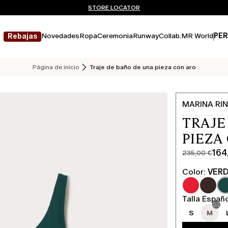
¿No tienes una cuenta? REGÍSTRATE AHORA
ENVÍO Y DEVOLUCIONES GRATUITOS
STORE LOCATOR
Novedades
Ropa
Ceremonia
Runway
Collab.
MR World
PER
Rebajas
Página de inicio
Traje de baño de una pieza con aro
MARINA RIN
TRAJE
PIEZA
164
235,00 €
Precio
Precio
original
actual
Color:
VER
235,00
164,00
€
€
Talla Españ
S
M