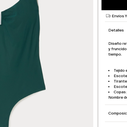
Envíos 
Detalles
Diseño ref
y fruncido
tiempo.
Tejido 
Escote 
Tirante
Escote 
Copas 
Nombre d
Composici