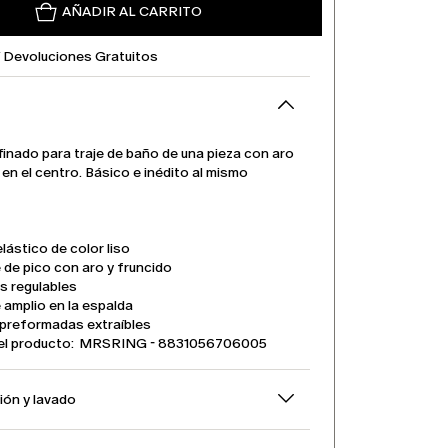
AÑADIR AL CARRITO
Y Devoluciones Gratuitos
inado para traje de baño de una pieza con aro
 en el centro. Básico e inédito al mismo
elástico de color liso
de pico con aro y fruncido
s regulables
amplio en la espalda
preformadas extraíbles
el producto: MRSRING - 8831056706005
ón y lavado