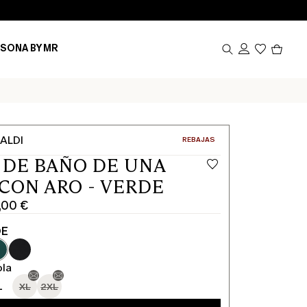
Produ
SONA BY MR
en
el
carrito
0
ALDI
CATEGORÍA:
REBAJAS
 DE BAÑO DE UNA
 CON ARO - VERDE
,00 €
DE
ola
L
XL
2XL