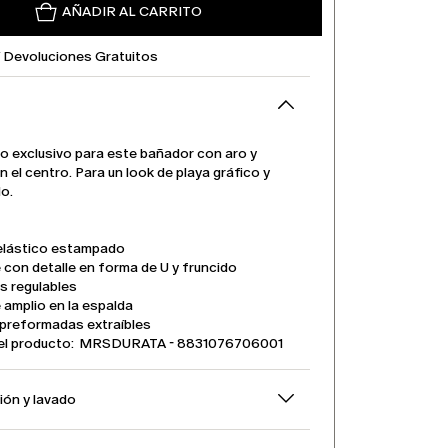
AÑADIR AL CARRITO
Y Devoluciones Gratuitos
 exclusivo para este bañador con aro y
n el centro. Para un look de playa gráfico y
do.
 elástico estampado
con detalle en forma de U y fruncido
s regulables
amplio en la espalda
preformadas extraíbles
el producto: MRSDURATA - 8831076706001
ón y lavado