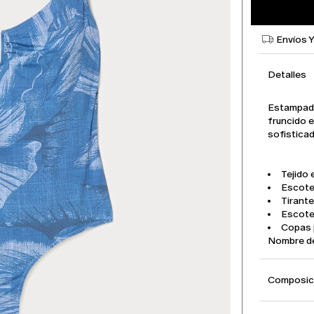
Envíos 
Detalles
Estampado
fruncido e
sofistica
Tejido
Escote 
Tirante
Escote 
Copas 
Nombre d
Composici