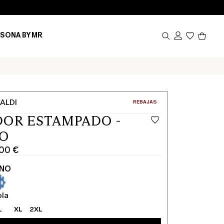
Produ
SONA BY MR
en
el
carrito
0
ALDI
CATEGORÍA:
REBAJAS
OR ESTAMPADO -
NO
,00 €
ANO
ola
L
XL
2XL