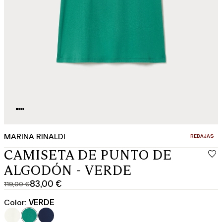
MARINA RINALDI
CATEGORÍA:
REBAJAS
CAMISETA DE PUNTO DE
ALGODÓN - VERDE
83,00 €
119,00 €
Precio
Precio
original
actual
Color:
VERDE
119,00
83,00
€
€