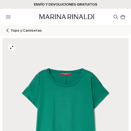
¿No tienes una cuenta? REGÍSTRATE AHORA
ENVÍO Y DEVOLUCIONES GRATUITOS
STORE LOCATOR
Pro
en
el
car
Tops y Camisetas
0