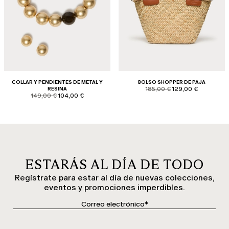
COLLAR Y PENDIENTES DE METAL Y
BOLSO SHOPPER DE PAJA
product.price.original
product.price.sale
RESINA
185,00 €
129,00 €
product.price.original
product.price.sale
149,00 €
104,00 €
ESTARÁS AL DÍA DE TODO
Regístrate para estar al día de nuevas colecciones,
eventos y promociones imperdibles.