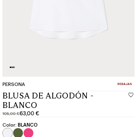
PERSONA
CATEGORÍA:
REBAJAS
BLUSA DE ALGODÓN -
BLANCO
63,00 €
105,00 €
Precio
Precio
original
actual
Color:
BLANCO
105,00
63,00
€
€