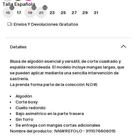
Talla Española
15
17
19
21
23
25
27
29
31
Envíos Y Devoluciones Gratuitos
Detalles
Blusa de algodón esencial y versátil, de corte cuadrado y
espalda redondeada. El modelo incluye mangas largas, que
se pueden aplicar mediante una sencilla intervención de
sastrería.
La prenda forma parte de la colección N.O.W.
Algodón
Corte boxy
Cuello redondo
Bajo asimétrico en la parte trasera
Sin forro
Se entrega con mangas cortas adicionales
Nombre del producto: NNWREFOLO - 3111076606015