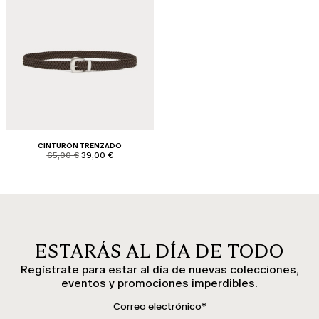
CINTURÓN TRENZADO
product.price.original
product.price.sale
65,00 €
39,00 €
ESTARÁS AL DÍA DE TODO
Regístrate para estar al día de nuevas colecciones,
eventos y promociones imperdibles.