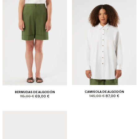
CAMISOLA DE ALGODÓN
BERMUDAS DE ALGODÓN
product.price.original
product.price.sale
product.price.original
product.price.sale
145,00 €
87,00 €
115,00 €
69,00 €