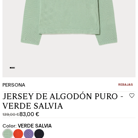
PERSONA
CATEGORÍA:
REBAJAS
JERSEY DE ALGODÓN PURO -
VERDE SALVIA
83,00 €
139,00 €
Precio
Precio
original
actual
Color:
VERDE SALVIA
139,00
83,00
€
€