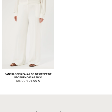
PANTALONES PALAZZO DE CREPÉ DE
NEOPRENO ELÁSTICO
product.price.original
product.price.sale
125,00 €
75,00 €