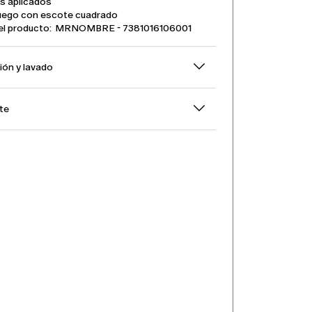
os aplicados
juego con escote cuadrado
el producto: MRNOMBRE - 7381016106001
ón y lavado
rte