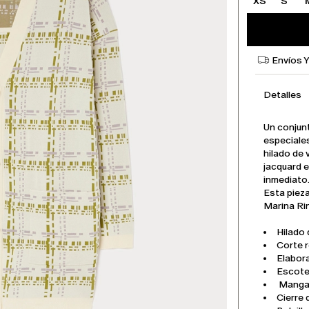
XS
S
Envíos 
Detalles
Un conjun
especiale
hilado de
jacquard e
inmediato
Esta pieza
Marina Rin
Hilado
Corte 
Elabor
Escote
Manga 
Cierre 