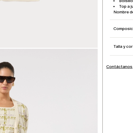
Bolsill
Top a 
Nombre d
Composici
Talla y co
Contáctanos