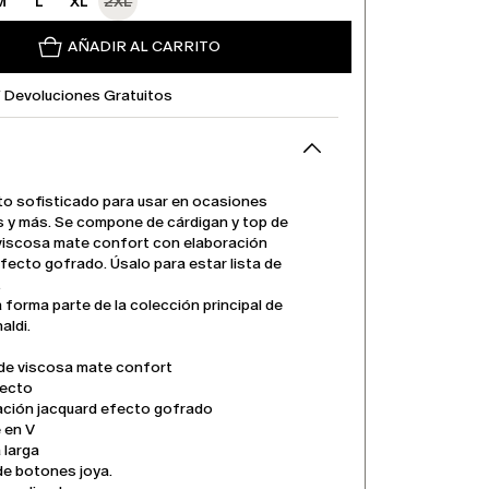
M
L
XL
2XL
AÑADIR AL CARRITO
Y Devoluciones Gratuitos
to sofisticado para usar en ocasiones
s y más. Se compone de cárdigan y top de
 viscosa mate confort con elaboración
fecto gofrado. Úsalo para estar lista de
.
 forma parte de la colección principal de
aldi.
 de viscosa mate confort
recto
ación jacquard efecto gofrado
 en V
larga
de botones joya.