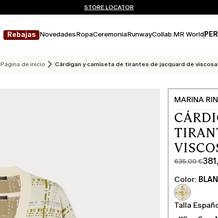
¿No tienes una cuenta? REGÍSTRATE AHORA
ENVÍO Y DEVOLUCIONES GRATUITOS
STORE LOCATOR
Novedades
Ropa
Ceremonia
Runway
Collab.
MR World
PER
Rebajas
Página de inicio
Cárdigan y camiseta de tirantes de jacquard de viscosa
MARINA RIN
CÁRDI
TIRAN
VISCO
381
635,00 €
Precio
Precio
original
actual
Color:
BLA
635,00
381,00
€
€
Talla Españ