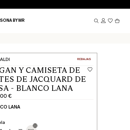
Produ
SONA BY MR
en
el
carrito
0
ALDI
CATEGORÍA:
REBAJAS
GAN Y CAMISETA DE
TES DE JACQUARD DE
SA - BLANCO LANA
,00 €
NCO LANA
ola